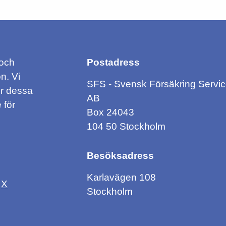
 och
Postadress
n. Vi
SFS - Svensk Försäkring Servi
ör dessa
AB
 för
Box 24043
104 50 Stockholm
Besöksadress
Karlavägen 108
X
Stockholm