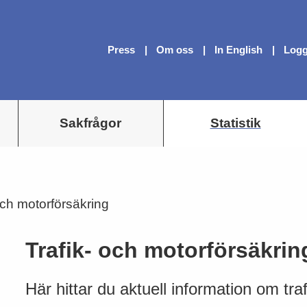
Press
Om oss
In English
Logg
Sakfrågor
Statistik
och motorförsäkring
Trafik- och motorförsäkrin
Här hittar du aktuell information om tra