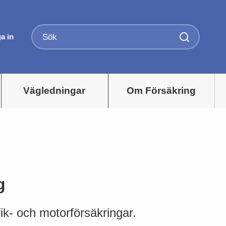
a in
Vägledningar
Om Försäkring
g
fik- och motorförsäkringar.