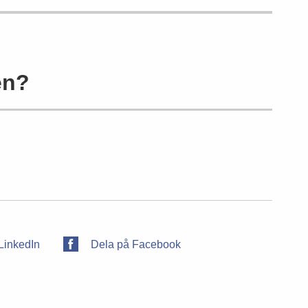
en?
LinkedIn
Dela på Facebook