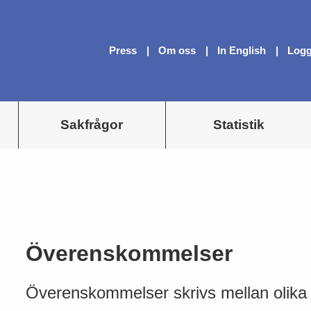
Press
Om oss
In English
Logg
Sakfrågor
Statistik
Överenskommelser
Överenskommelser skrivs mellan olika 