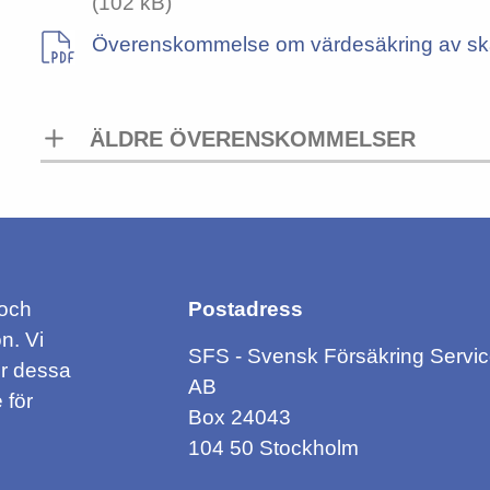
(102 kB)
Överenskommelse om värdesäkring av ska
ÄLDRE ÖVERENSKOMMELSER
 och
Postadress
n. Vi
SFS - Svensk Försäkring Servi
ör dessa
AB
 för
Box 24043
104 50 Stockholm