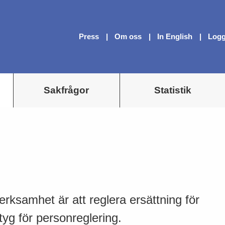
Press
Om oss
In English
Logg
Sakfrågor
Statistik
erksamhet är att reglera ersättning för
tyg för personreglering.