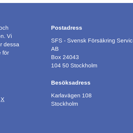
 och
Postadress
n. Vi
SFS - Svensk Försäkring Servi
ör dessa
AB
 för
Box 24043
104 50 Stockholm
Besöksadress
Karlavägen 108
X
Stockholm