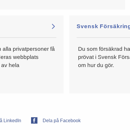
Svensk Försäkrin
lla privatpersoner få
Du som försäkrad har a
deras webbplats
prövat i Svensk Förs
 av hela
om hur du gör.
å LinkedIn
Dela på Facebook