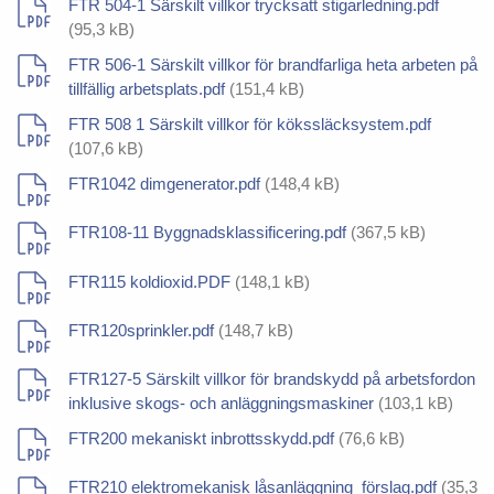
FTR 504-1 Särskilt villkor trycksatt stigarledning.pdf
(95,3 kB)
FTR 506-1 Särskilt villkor för brandfarliga heta arbeten på
tillfällig arbetsplats.pdf
(151,4 kB)
FTR 508 1 Särskilt villkor för kökssläcksystem.pdf
(107,6 kB)
FTR1042 dimgenerator.pdf
(148,4 kB)
FTR108-11 Byggnadsklassificering.pdf
(367,5 kB)
FTR115 koldioxid.PDF
(148,1 kB)
FTR120sprinkler.pdf
(148,7 kB)
FTR127-5 Särskilt villkor för brandskydd på arbetsfordon
inklusive skogs- och anläggningsmaskiner
(103,1 kB)
FTR200 mekaniskt inbrottsskydd.pdf
(76,6 kB)
FTR210 elektromekanisk låsanläggning_förslag.pdf
(35,3