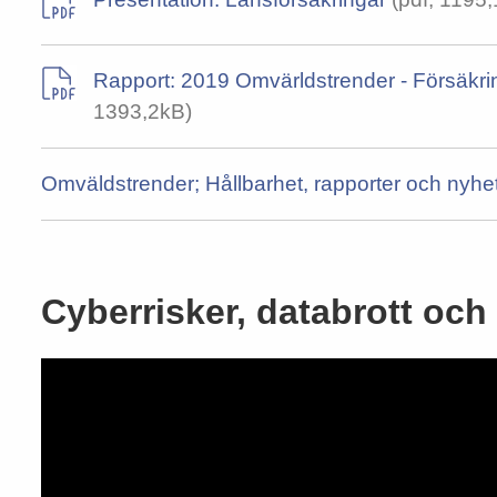
Rapport: 2019 Omvärldstrender - Försäkring
1393,2kB)
Omväldstrender; Hållbarhet, rapporter och nyhe
Cyberrisker, databrott och