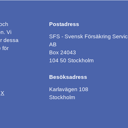
 och
Postadress
n. Vi
SFS - Svensk Försäkring Servi
ör dessa
AB
 för
Box 24043
104 50 Stockholm
Besöksadress
Karlavägen 108
X
Stockholm