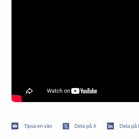
Tipsa en vän
Dela på X
Dela på 