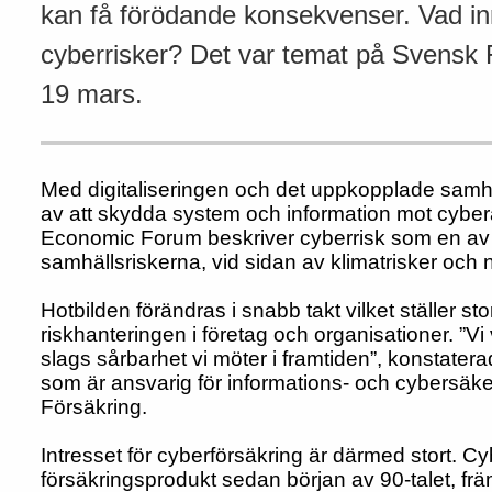
kan få förödande konsekvenser. Vad inn
cyberrisker? Det var temat på Svensk 
19 mars.
Med digitaliseringen och det uppkopplade samh
av att skydda system och information mot cybe
Economic Forum beskriver cyberrisk som en av
samhälls­riskerna, vid sidan av klimatrisker och 
Hotbilden förändras i snabb takt vilket ställer st
riskhanteringen i företag och organisationer.
”Vi
slags sårbarhet vi möter i framtiden”, konstater
som är ansvarig för
informations- och cybersäk
Försäkring.
Intresset för cyberförsäkring är därmed stort.
Cy
försäkringsprodukt sedan början av 90-talet, frä