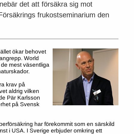
ebär det att försäkra sig mot
Försäkrings frukostseminarium den
ället ökar behovet
rangrepp.
World
 de mest väsentliga
naturskador.
ora krav på
 vet aldrig vilken
ade Pär Karlsson
erhet på Svensk
berförsäkring har förekommit som en särskild
mst i USA. I Sverige erbjuder omkring ett