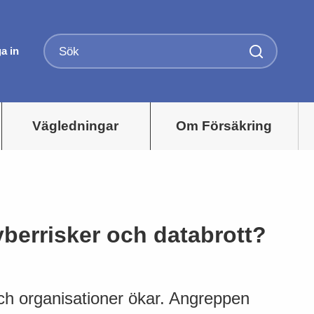
a in
Vägledningar
Om Försäkring
yberrisker och databrott?
ch organisationer ökar. Angreppen