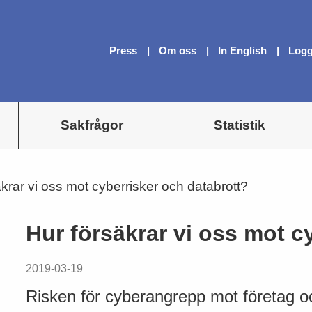
Press
Om oss
In English
Logg
Sakfrågor
Statistik
krar vi oss mot cyberrisker och databrott?
Hur försäkrar vi oss mot c
2019-03-19
Risken för cyberangrepp mot företag o