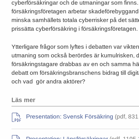
cyberförsäkringar och de utmaningar som finns. 
försäkringsföretagen arbetar skadeförebyggand
minska samhällets totala cyberrisker på det sät
prissätta cyberförsäkring i försäkringsföretagen.
Ytterligare frågor som lyftes i debatten var vik
utmaning som också berördes är kumulrisken, d
försäkringstagare drabbas av en och samma hän
debatt om försäkringsbranschens bidrag till digi
och vad gör andra aktörer?
Läs mer
Presentation: Svensk Försäkring
(pdf, 831
Presentation: Länsförsäkringar
(pdf, 1195