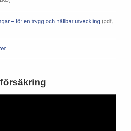
ar – för en trygg och hållbar utveckling
(pdf,
ter
 försäkring