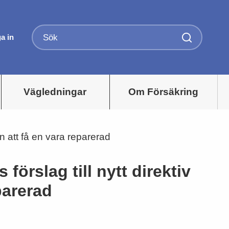
a in
Vägledningar
Om Försäkring
n att få en vara reparerad
örslag till nytt direktiv
parerad