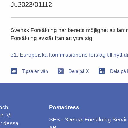
Ju2023/01112
Svensk Försäkring har beretts möjlighet att lä
Försäkring avstår från att yttra sig.
31. Europeiska kommissionens förslag till nytt di
Tipsa en vän
Dela på X
Dela på 
 och
Postadress
n. Vi
SFS - Svensk Försäkring Servi
ör dessa
AB