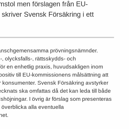
omstol men förslagen från EU-
skriver Svensk Försäkring i ett
 branschgemensamma prövnings­nämnder.
 olycksfalls-, rätts­skydds- och
för en enhetlig praxis, huvudsakligen inom
 positiv till EU-kommissionens målsättning att
g för konsumenter. Svensk Försäkring avstyrker
 tecknats ska omfattas då det kan leda till både
öjningar. I övrig är förslag som presenteras
t överblicka alla eventuella
het.