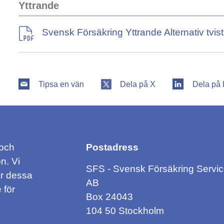
Yttrande
Svensk Försäkring Yttrande Alternativ tvi
Tipsa en vän
Dela på X
Dela på 
 och
Postadress
n. Vi
SFS - Svensk Försäkring Servi
ör dessa
AB
 för
Box 24043
104 50 Stockholm