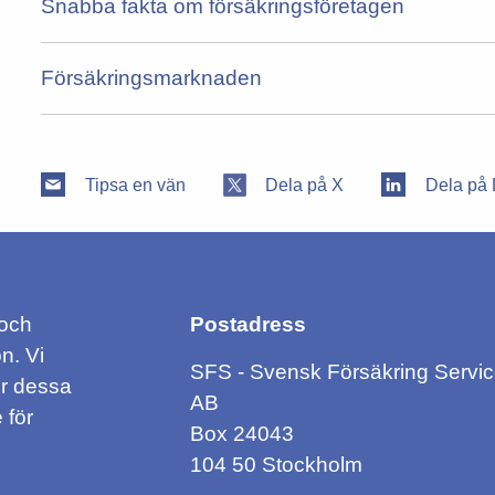
Snabba fakta om försäkringsföretagen
Försäkringsmarknaden
Tipsa en vän
Dela på X
Dela på 
 och
Postadress
n. Vi
SFS - Svensk Försäkring Servi
ör dessa
AB
 för
Box 24043
104 50 Stockholm