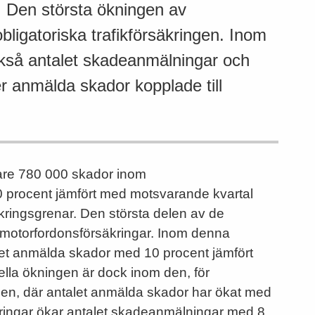
 Den största ökningen av
ligatoriska trafikförsäkringen. Inom
ckså antalet skadeanmälningar och
er anmälda skador kopplade till
are 780 000 skador inom
 procent jämfört med motsvarande kvartal
äkringsgrenar. Den största delen av de
motorfordonsförsäkringar. Inom denna
alet anmälda skador med 10 procent jämfört
ella ökningen är dock inom den, för
ingen, där antalet anmälda skador har ökat med
ringar ökar antalet skadeanmälningar med 8