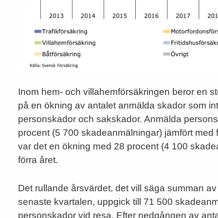
Inom hem- och villahemförsäkringen beror en st
på en ökning av antalet anmälda skador som int
personskador och sakskador. Anmälda personska
procent (5 700 skadeanmälningar) jämfört med f
var det en ökning med 28 procent (4 100 skade
förra året.
Det rullande årsvärdet, det vill säga summan a
senaste kvartalen, uppgick till 71 500 skadean
personskador vid resa. Efter nedgången av an