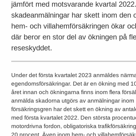
jämfört med motsvarande kvartal 2022.
skadeanmälningar har skett inom den ob
hem- och villahemförsäkringen ökar o
där beror en stor del av ökningen på fl
reseskyddet.
Under det första kvartalet 2023 anmäldes närm
egendomsförsäkringar. Det är en ökning med 10
året innan och ökningarna finns inom flera förs
anmälda skadorna utgörs av anmälningar inom 
försäkringsgren har det skett en ökning av ant
med första kvartalet 2022. Den största procentu
motordrivna fordon, obligatoriska trafikförsäkr
20 procent. Även inom hem- och villahemförsäk