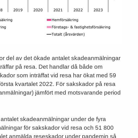
or del av det ökade antalet skadeanmälningar
räffar på resa. Det handlar då både om
dor som inträffat vid resa har ökat med 59
örsta kvartalet 2022. För sakskador på resa
anmälningar) jämfört med motsvarande period
v antalet skadeanmälningar under de fyra
mälningar för sakskador vid resa och 51 800
talet anmälda reseskador under pandemin så