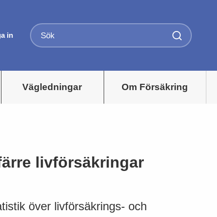
a in
Vägledningar
Om Försäkring
färre livförsäkringar
istik över livförsäkrings- och