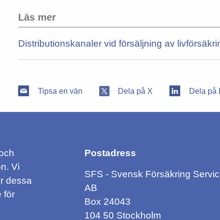
Läs mer
Distributionskanaler vid försäljning av livförsäkr
Tipsa en vän
Dela på X
Dela på 
 och
Postadress
n. Vi
SFS - Svensk Försäkring Servi
ör dessa
AB
 för
Box 24043
104 50 Stockholm