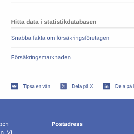
Hitta data i statistikdatabasen
Snabba fakta om försäkringsföretagen
Försäkringsmarknaden
Tipsa en vän
Dela på X
Dela på 
 och
Postadress
n. Vi