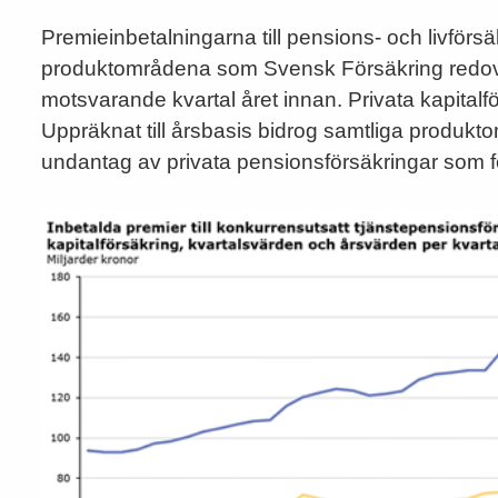
Premieinbetalningarna till pensions- och livförsä
produktområdena som Svensk Försäkring redovis
motsvarande kvartal året innan. Privata kapitalfö
Uppräknat till årsbasis bidrog samtliga produkt
undantag av privata pensionsförsäkringar som fo