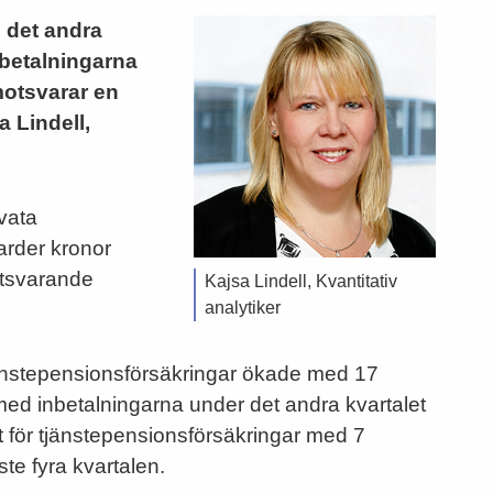
d det andra
nbetalningarna
 motsvarar en
a Lindell,
ivata
jarder kronor
otsvarande
Kajsa Lindell, Kvantitativ
analytiker
tjänstepensionsförsäkringar ökade med 17
med inbetalningarna under det andra kvartalet
t för tjänstepensionsförsäkringar med 7
ste fyra kvartalen.