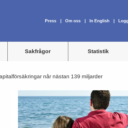
Press
Om oss
In English
Logg
Sakfrågor
Statistik
apitalförsäkringar når nästan 139 miljarder