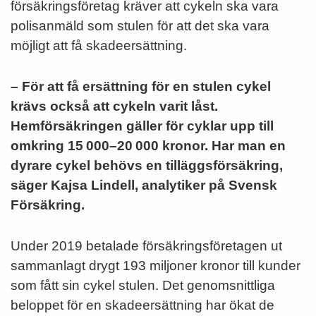
försäkrings
företag
kräver att cykeln ska vara
polisanmäld som stulen för att det ska vara
möjligt att få skadeersättning.
–
För att få ersättning för en stulen cykel
krävs också att cykeln varit låst.
Hemförsäkringen gäller för cyklar upp till
omkring 15 000–20
000 kronor. Har man en
dyrare cykel behövs en tilläggsförsäkring
,
säger Kajsa Lindell, analytiker på Svensk
Försäkring
.
Under 201
9
betalade försäkrings
företag
en ut
sammanlagt
drygt 193
miljoner kronor till kunder
som fått sin cykel stulen. Det genomsnittliga
beloppet för en skadeersättning
har ökat de