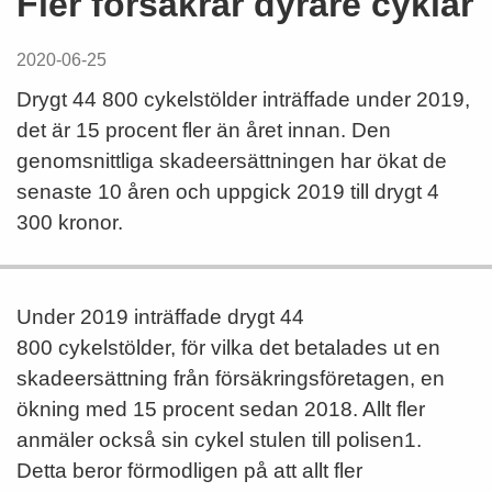
Fler försäkrar dyrare cyklar
2020-06-25
Drygt 44 800 cykelstölder inträffade under 2019,
det är 15 procent fler än året innan. Den
genomsnittliga skadeersättningen har ökat de
senaste 10 åren och uppgick 2019 till drygt 4
300 kronor.
Under 2019
inträffade
drygt
44
800
cykelstölder
,
för vilk
a
det betalades ut en
skadeersättning
från
försäkrings
företag
en
, en
ökning med 1
5
procent
sedan 2018
. Allt fler
anmäler
också
sin cykel stulen till polisen
1
.
Detta beror förmodligen på att allt fler