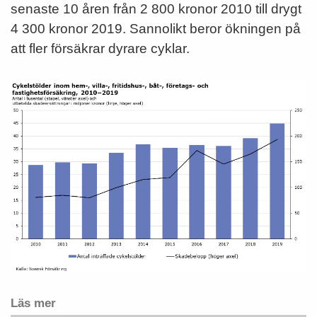
senaste 10 åren
från 2
8
00 kronor
2010
till
drygt
4
3
00 kronor
2019
.
Sannolikt beror ökningen på
att fler försäkrar dyrare cyklar.
Läs mer