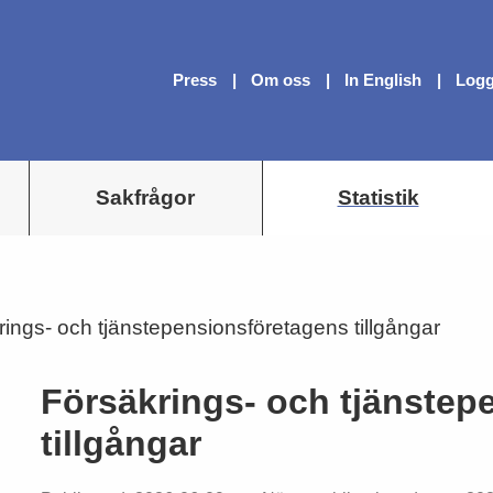
Press
Om oss
In English
Logg
Sakfrågor
Statistik
ings- och tjänstepensionsföretagens tillgångar
Försäkrings- och tjänstep
tillgångar