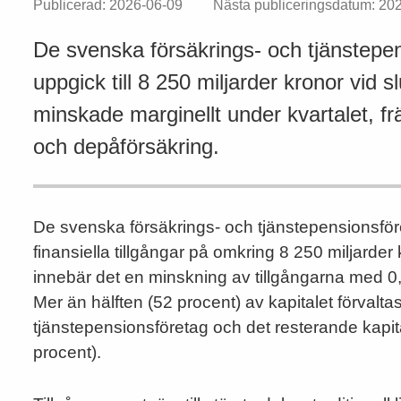
Publicerad: 2026-06-09
Nästa publiceringsdatum: 20
De svenska försäkrings- och tjänstepens
uppgick till 8 250 miljarder kronor vid 
minskade marginellt under kvartalet, frä
och depåförsäkring.
De svenska försäkrings- och tjänstepensionsför
finansiella tillgångar på omkring 8 250 miljarde
innebär det en minskning av tillgångarna med 0,1
Mer än hälften (52 procent) av kapitalet förvalta
tjänstepensionsföretag och det resterande kapit
procent).