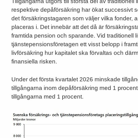
Tillgångarna utgörs till största del av traditionel
respektive depåförsäkring har ökat successivt 
det försäkringstagaren som väljer vilka fonder, a
placeras i. Det innebär att det då är försäkrings
framtida pension och sparande. Vid traditionell l
tjänstepensionsföretagen ett visst belopp i framti
livförsäkring hur kapitalet ska förvaltas och dä
finansiella risken.
Under det första kvartalet 2026 minskade tillg
tillgångarna inom depåförsäkring med 1 procent. 
tillgångarna med 1 procent.