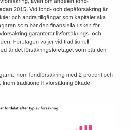
l livförsäkring, även om andelen fond-
sedan 2015. Vid fond- och depåförsäkring är
ktier och andra tillgångar som kapitalet ska
tagaren som bär den finansiella risken för
ivförsäkring garanterar livförsäkrings- och
den. Företagen väljer vid traditionell
rmed är det försäkringsföretaget som bär den
ångarna inom fondförsäkring med 2 procent och
Inom traditionell livförsäkring ökade