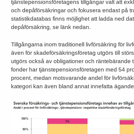
tjänstepensionsföretagens tillgångar valt att exkl
och depåförsäkringar och fokusera endast på trad
statistikdatabas finns möjlighet att ladda ned d
depåförsäkring, se länk nedan.
Tillgångarna inom traditionell livförsäkring för 
även för skadeförsäkringsföretag utgörs till stör
utgörs också av obligationer och räntebärande til
fonder har tjänstepensionsföretagen med 54 pr
procent, medan motsvarande andel för livförsäkr
kategori kan även bland annat innefatta ägande