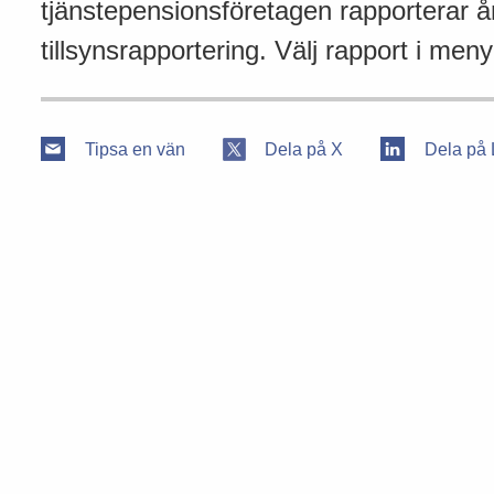
tjänstepensionsföretagen rapporterar år
tillsynsrapportering. Välj rapport i menyn
Tipsa en vän
Dela på X
Dela på 