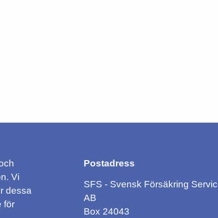
 och
Postadress
n. Vi
SFS - Svensk Försäkring Servi
ör dessa
AB
 för
Box 24043