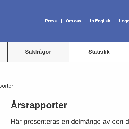
Press
Om oss
In English
Logg
Sakfrågor
Statistik
porter
Årsrapporter
Här presenteras en delmängd av den d