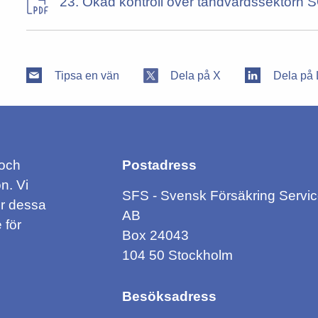
23. Ökad kontroll över tandvårdssektorn 
Tipsa en vän
Dela på X
Dela på 
 och
Postadress
n. Vi
SFS - Svensk Försäkring Servi
ör dessa
AB
 för
Box 24043
104 50 Stockholm
Besöksadress