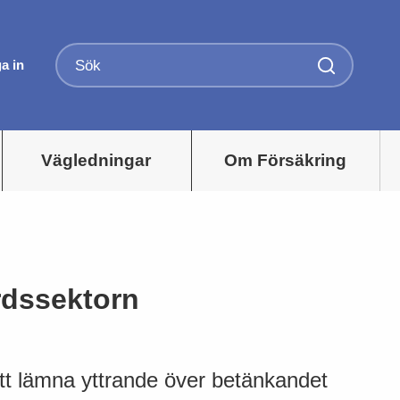
a in
Vägledningar
Om Försäkring
rdssektorn
 att lämna yttrande över betänkandet