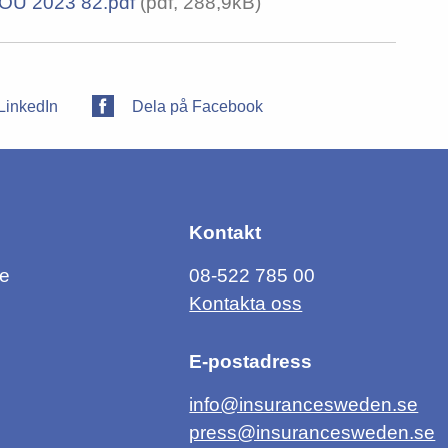
SOU 2023 82.pdf
(pdf, 288,9kB)
LinkedIn
Dela på Facebook
Kontakt
ce
08-522 785 00
Kontakta oss
E-postadress
info@insurancesweden.se
press@insurancesweden.se