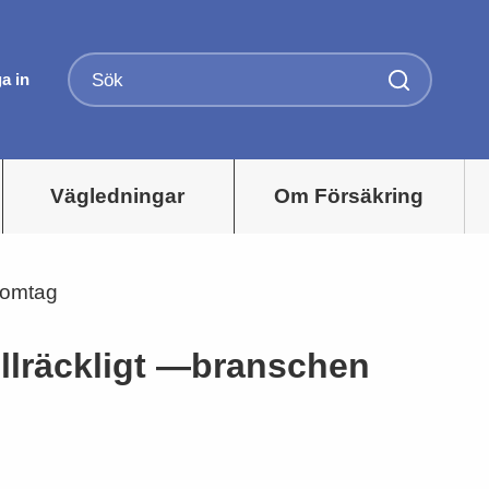
a in
Vägledningar
Om Försäkring
t omtag
illräckligt —branschen