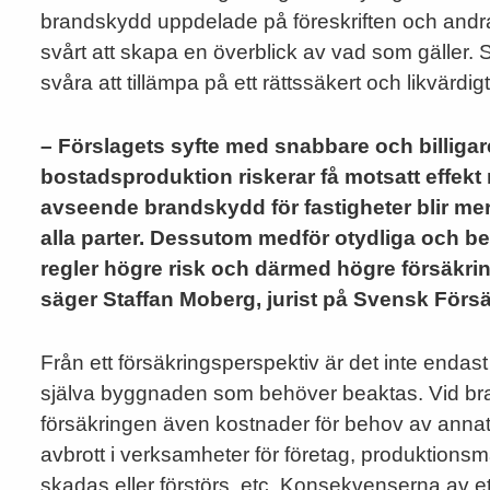
brandskydd uppdelade på föreskriften och andra
svårt att skapa en överblick av vad som gäller. 
svåra att tillämpa på ett rättssäkert och likvärdigt
– Förslagets syfte med snabbare och billigar
bostadsproduktion riskerar få motsatt effekt 
avseende brandskydd för fastigheter blir mer
alla parter. Dessutom medför otydliga och 
regler högre risk och därmed högre försäkri
säger Staffan Moberg, jurist på Svensk Försä
Från ett försäkringsperspektiv är det inte endas
själva byggnaden som behöver beaktas. Vid br
försäkringen även kostnader för behov av anna
avbrott i verksamheter för företag, produktions
skadas eller förstörs, etc. Konsekvenserna av ett