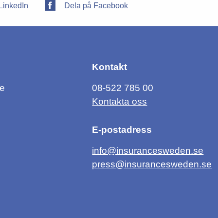
LinkedIn
Dela på Facebook
Kontakt
ce
08-522 785 00
Kontakta oss
E-postadress
info@insurancesweden.se
press@insurancesweden.se