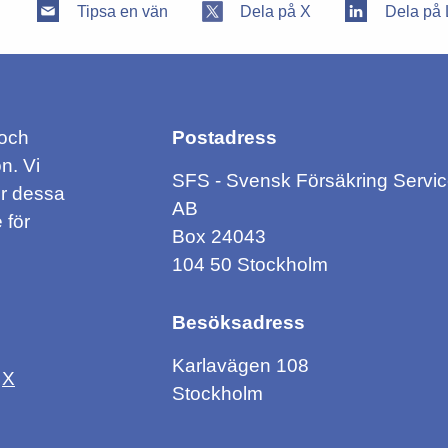
Tipsa en vän
Dela på X
Dela på 
 och
Postadress
n. Vi
SFS - Svensk Försäkring Servi
ör dessa
AB
 för
Box 24043
104 50 Stockholm
Besöksadress
Karlavägen 108
X
Stockholm