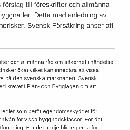
örslag till föreskrifter och allmänna
 byggnader. Detta med anledning av
andrisker. Svensk Försäkring anser att
krifter och allmänna råd om säkerhet i händelse
risker ökar vilket kan innebära att vissa
ivare på den svenska marknaden. Svensk
 med kravet i Plan- och Bygglagen om att
tal regler som berör egendomsskyddet för
nivån för vissa byggnadsklasser. För det
tformning. För det tredje blir reglerna för