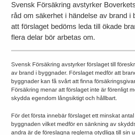
Svensk Försäkring avstyrker Boverkets f
råd om säkerhet i händelse av brand i
att förslaget bedöms leda till ökade br
flera delar bör arbetas om.
Svensk Försäkring avstyrker förslaget till föres
av brand i byggnader. Förslaget medför att brand
byggnader kan få svårt att finna försäkringsg
Försäkring menar att förslaget inte är förenligt
skydda egendom långsiktigt och hållbart.
För det första innebär förslaget ett minskat an
byggnaden vilket medför en sänkning av skydds
andra är de föreslagna reglerna otydliga till sin u