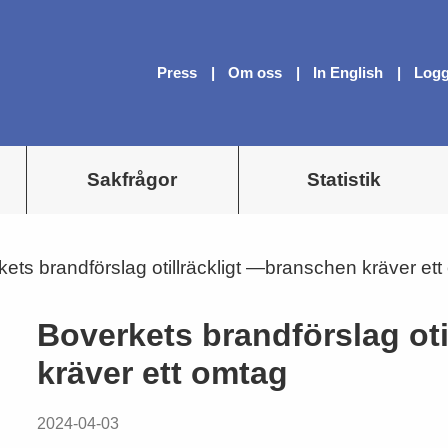
Press
Om oss
In English
Logg
Sakfrågor
Statistik
ets brandförslag otillräckligt —branschen kräver et
Boverkets brandförslag ot
kräver ett omtag
2024-04-03