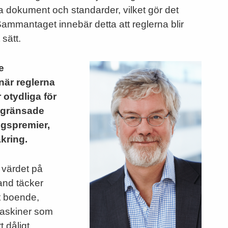
 dokument och standarder, vilket gör det
Sammantaget innebär detta att reglerna blir
 sätt.
e
när reglerna
 otydliga för
begränsade
ngspremier,
kring.
t värdet på
and täcker
t boende,
maskiner som
 dåligt