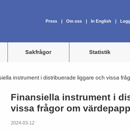
Press
Om oss
In English
Logg
Sakfrågor
Statistik
iella instrument i distribuerade liggare och vissa f
Finansiella instrument i di
vissa frågor om värdepap
2024-03-12