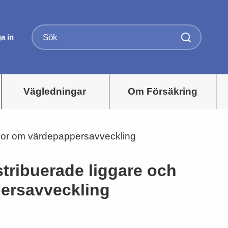
a in
Vägledningar
Om Försäkring
rågor om värdepappersavveckling
stribuerade liggare och
persavveckling