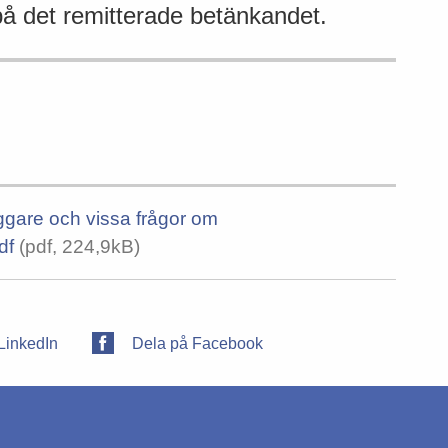
 på det remitterade betänkandet.
liggare och vissa frågor om
df
(pdf, 224,9kB)
LinkedIn
Dela på Facebook