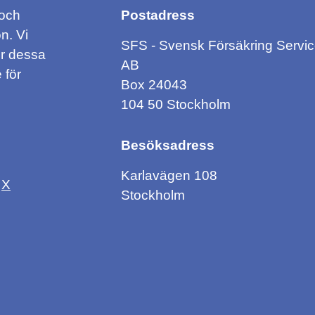
 och
Postadress
n. Vi
SFS - Svensk Försäkring Servi
ör dessa
AB
 för
Box 24043
104 50 Stockholm
Besöksadress
Karlavägen 108
X
Stockholm