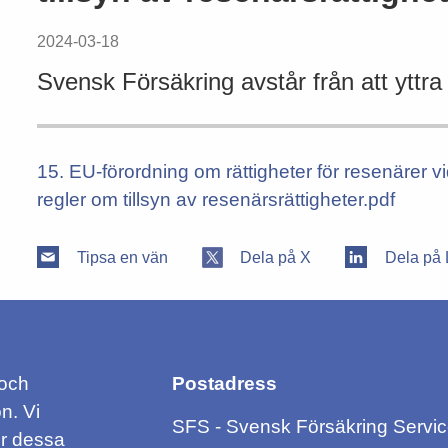
2024-03-18
Svensk Försäkring avstår från att yttra 
15. EU-förordning om rättigheter för resenärer 
regler om tillsyn av resenärsrättigheter.pdf
Tipsa en vän
Dela på X
Dela på 
 och
Postadress
n. Vi
SFS - Svensk Försäkring Servi
ör dessa