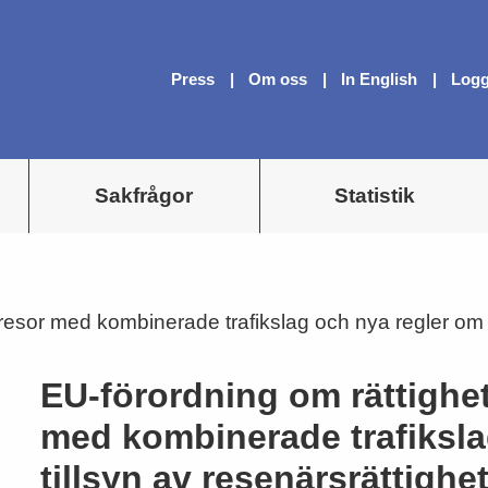
Press
Om oss
In English
Logg
Sakfrågor
Statistik
 resor med kombinerade trafikslag och nya regler om t
EU-förordning om rättighet
med kombinerade trafiksla
tillsyn av resenärsrättighe