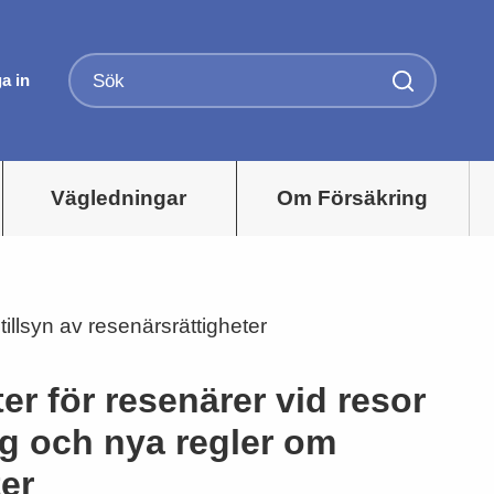
a in
Vägledningar
Om Försäkring
illsyn av resenärsrättigheter
er för resenärer vid resor
g och nya regler om
ter