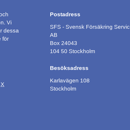
 och
Postadress
n. Vi
SFS - Svensk Försäkring Servi
ör dessa
AB
 för
Box 24043
104 50 Stockholm
Besöksadress
Karlavägen 108
X
Stockholm