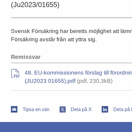
(Ju2023/01655)
Svensk Försäkring har beretts möjlighet att lä
Försäkring avstår från att yttra sig.
Remissvar
48. EU-kommissionens förslag till förordn
(JU2023 01655).pdf
(pdf, 230,3kB)
Tipsa en vän
Dela på X
Dela på 