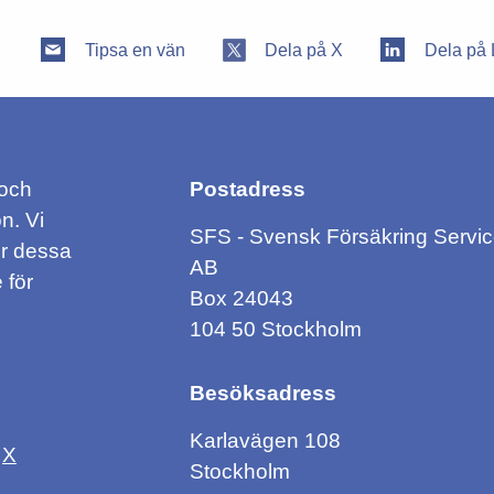
Tipsa en vän
Dela på X
Dela på 
 och
Postadress
n. Vi
SFS - Svensk Försäkring Servi
ör dessa
AB
 för
Box 24043
104 50 Stockholm
Besöksadress
Karlavägen 108
X
Stockholm