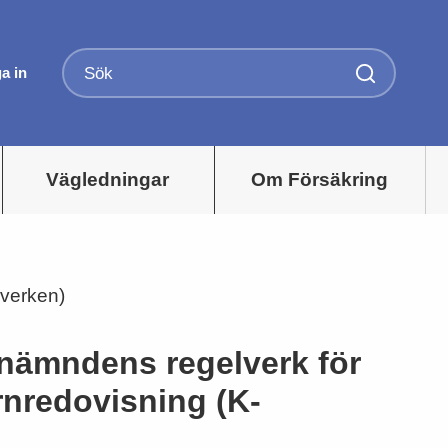
a in
Vägledningar
Om Försäkring
lverken)
nämndens regelverk för
nredovisning (K-