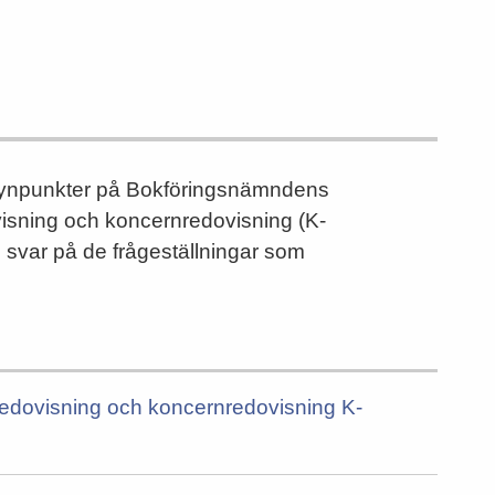
a synpunkter på Bokföringsnämndens
visning och koncernredovisning (K-
svar på de frågeställningar som
sredovisning och koncernredovisning K-