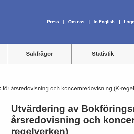
Press
Om oss
In English
Logg
Sakfrågor
Statistik
för årsredovisning och koncernredovisning (K-rege
Utvärdering av Bokförings
årsredovisning och koncer
regelverken)