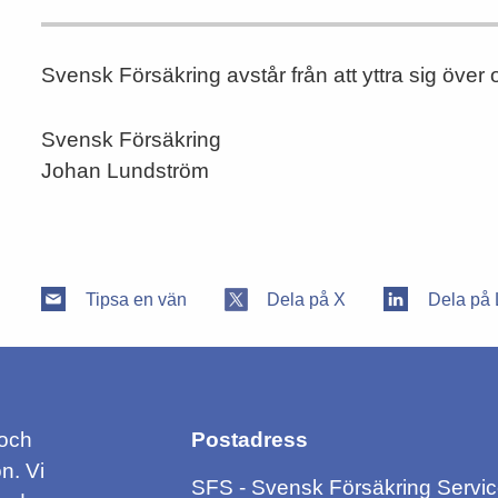
Svensk Försäkring avstår från att yttra sig över
Svensk Försäkring
Johan Lundström
Tipsa en vän
Dela på X
Dela på 
 och
Postadress
n. Vi
SFS - Svensk Försäkring Servi