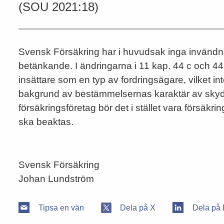
(SOU 2021:18)
Svensk Försäkring har i huvudsak inga invändni
betänkande. I ändringarna i 11 kap. 44 c och 44
insättare som en typ av fordringsägare, vilket inte
bakgrund av bestämmelsernas karaktär av skydds
försäkringsföretag bör det i stället vara försäk
ska beaktas.
Svensk Försäkring
Johan Lundström
Tipsa en vän
Dela på X
Dela på 