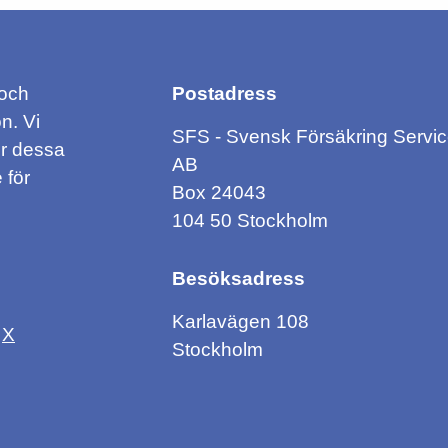
 och
Postadress
n. Vi
SFS - Svensk Försäkring Servi
ör dessa
AB
 för
Box 24043
104 50 Stockholm
Besöksadress
Karlavägen 108
X
Stockholm