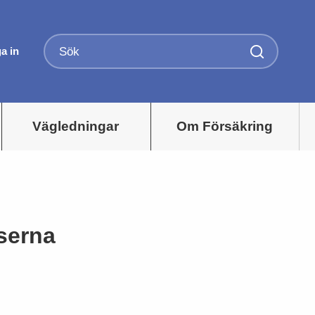
a in
Vägledningar
Om Försäkring
nserna