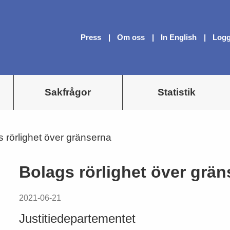
Press
Om oss
In English
Logg
Sakfrågor
Statistik
 rörlighet över gränserna
Bolags rörlighet över grä
2021-06-21
Justitiedepartementet