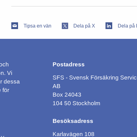
Tipsa en vän
Dela på X
Dela på 
 och
Postadress
n. Vi
SFS - Svensk Försäkring Servi
ör dessa
AB
 för
Box 24043
104 50 Stockholm
Besöksadress
Karlavägen 108