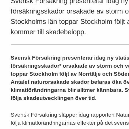
Svensk Försäkring presenterar idag ny 
försäkringsskador orsakade av storm oc
Stockholms län toppar Stockholm följt a
kommer till skadebelopp.
Svensk Försäkring presenterar idag ny stati
försäkringsskador* orsakade av storm och vat
toppar Stockholm följt av Norrtälje och Söder
Antalet naturorsakade skador befaras öka över
klimatförändringarna blir alltmer kännbara. 
följa skadeutvecklingen över tid.
Svensk Försäkring släpper idag rapporten Natur
följa klimatförändringarnas effekter på det sven