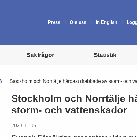
Press
Om oss
In English
Logg
Sakfrågor
Statistik
3
Stockholm och Norrtälje hårdast drabbade av storm- och v
Stockholm och Norrtälje h
storm- och vattenskador
2023-11-06