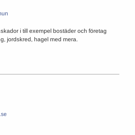
mun
ador i till exempel bostäder och företag
ng, jordskred, hagel med mera.
.se