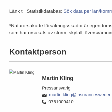
Länk till Statistikdatabas:
Sök data per län/kom
*Naturorsakade försäkringsskador är egendomssk
som har orsakats av storm, skyfall, översvämni
Kontaktperson
Martin Kling
Pressansvarig
martin.kling@insurancesweden
0761009410