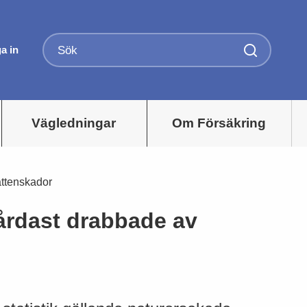
a in
Vägledningar
Om Försäkring
attenskador
årdast drabbade av