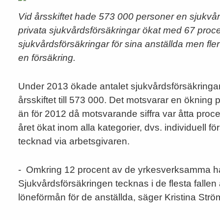
Vid årsskiftet hade 573 000 personer en sjukvå
privata sjukvårdsförsäkringar ökat med 67 procen
sjukvårdsförsäkringar för sina anställda men fle
en försäkring.
Under 2013 ökade antalet sjukvårdsförsäkringar
årsskiftet till 573 000. Det motsvarar en ökning 
än för 2012 då motsvarande siffra var åtta proce
året ökat inom alla kategorier, dvs. individuell f
tecknad via arbetsgivaren.
- Omkring 12 procent av de yrkesverksamma har
Sjukvårdsförsäkringen tecknas i de flesta falle
löneförmån för de anställda, säger Kristina St