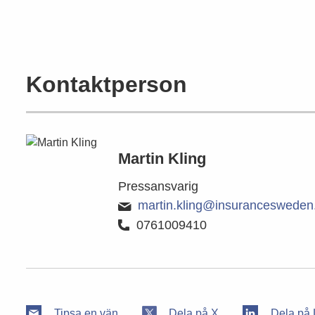
Kontaktperson
Martin Kling
Pressansvarig
martin.kling@insurancesweden
0761009410
Tipsa en vän
Dela på X
Dela på 