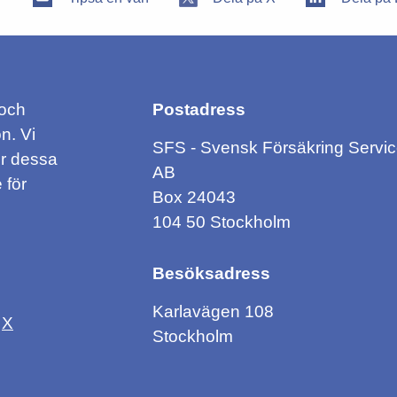
 och
Postadress
n. Vi
SFS - Svensk Försäkring Servi
ör dessa
AB
 för
Box 24043
104 50 Stockholm
Besöksadress
Karlavägen 108
X
Stockholm