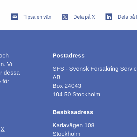
Tipsa en vän
Dela på X
Dela på 
 och
Postadress
n. Vi
SFS - Svensk Försäkring Servi
ör dessa
AB
 för
Box 24043
104 50 Stockholm
Besöksadress
Karlavägen 108
X
Stockholm