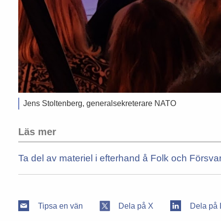
Jens Stoltenberg, generalsekreterare NATO
Läs mer
Ta del av materiel i efterhand å Folk och Försv
Tipsa en vän
Dela på X
Dela på 