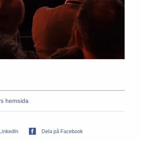
ars hemsida
LinkedIn
Dela på Facebook