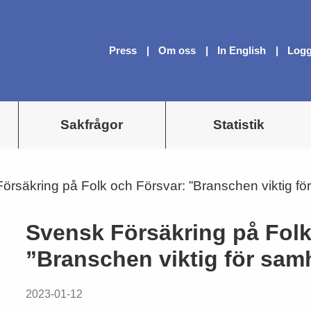
Press
Om oss
In English
Logg
Sakfrågor
Statistik
örsäkring på Folk och Försvar: ”Branschen viktig fö
Svensk Försäkring på Folk
”Branschen viktig för sam
2023-01-12