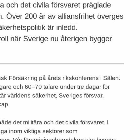
a och det civila försvaret präglade
. Över 200 år av alliansfrihet överges
erhetspolitik är inledd.
roll när Sverige nu återigen bygger
k Försäkring på årets rikskonferens i Sälen.
gare och 60–70 talare under tre dagar för
år världens säkerhet, Sveriges försvar,
kap.
de det militära och det civila försvaret. I
åga inom viktiga sektorer som
oner. Vår försörjningsberedskap ska byggas