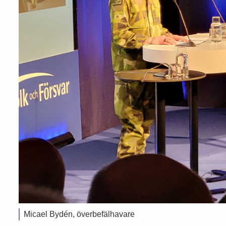
Micael Bydén, överbefälhavare