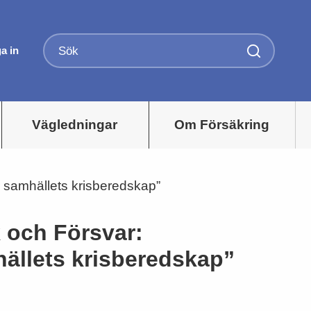
a in
Vägledningar
Om Försäkring
r samhällets krisberedskap”
 och Försvar:
hällets krisberedskap”