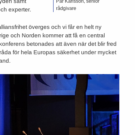
Bydén samt
Pär Karlsson, senior
rådgivare
och experter.
iansfrihet överges och vi får en helt ny
rige och Norden kommer att få en central
konferens betonades att även när det blir fred
t råda för hela Europas säkerhet under mycket
land.