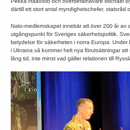
Pekka Haavisto och överbefälhavare Michael 
därtill ett stort antal myndighetschefer, statsråd 
Nato-medlemskapet innebär att över 200 år av all
utgångspunkt för Sveriges säkerhetspolitik. Sve
betydelse för säkerheten i norra Europa. Under 
i Ukraina så kommer helt nya förutsättningar at
lång tid, inte minst vad gäller relationen till Ryss