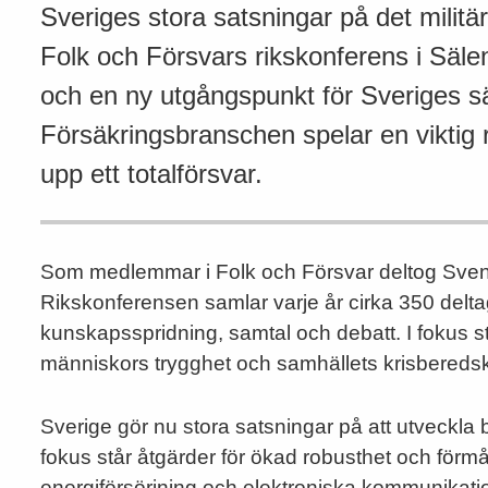
Sveriges stora satsningar på det militär
Folk och Försvars rikskonferens i Sälen
och en ny utgångspunkt för Sveriges säk
Försäkringsbranschen spelar en viktig 
upp ett totalförsvar.
Som medlemmar i Folk och Försvar deltog Svens
Rikskonferensen samlar varje år cirka 350 delta
kunskapsspridning, samtal och debatt. I fokus st
människors trygghet och samhällets krisbereds
Sverige gör nu stora satsningar på att utveckla bå
fokus står åtgärder för ökad robusthet och förm
energiförsörjning och elektroniska kommunikati