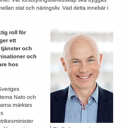
ellan stat och näringsliv. Vad detta innebär i
ig roll för
ger ett
 tjänster och
nisationer och
are hos
Sveriges
tema Nato och
alarna märktes
:s
trikesminister