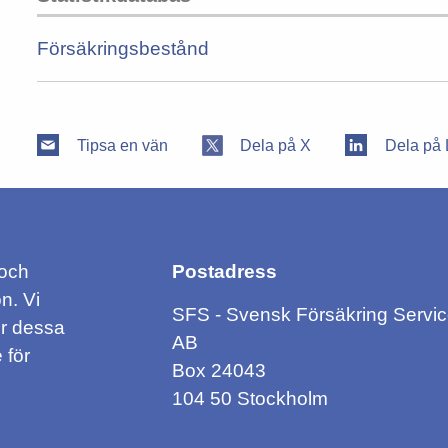
Försäkringsbestånd
Tipsa en vän
Dela på X
Dela på 
 och
Postadress
n. Vi
SFS - Svensk Försäkring Servi
ör dessa
AB
 för
Box 24043
104 50 Stockholm