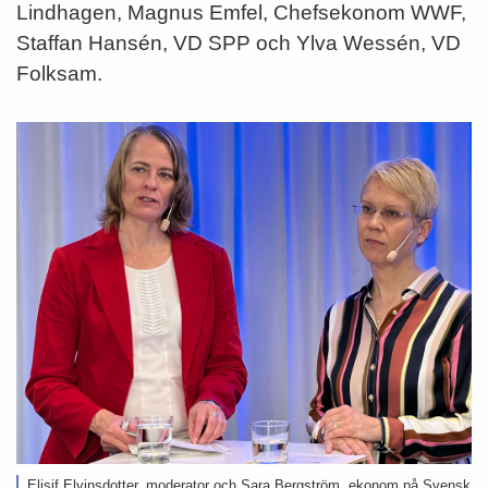
Lindhagen, Magnus Emfel, Chefsekonom WWF,
Staffan Hansén, VD SPP och Ylva Wessén, VD
Folksam.
Elisif Elvinsdotter, moderator och Sara Bergström, ekonom på Svensk