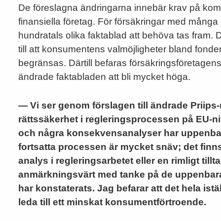
De föreslagna ändringarna innebär krav på kompl
finansiella företag. För försäkringar med många
hundratals olika faktablad att behöva tas fram. 
till att konsumentens valmöjligheter bland fonder
begränsas. Därtill befaras försäkringsföretagens
ändrade faktabladen att bli mycket höga.
— Vi ser genom förslagen till ändrade Priips-
rättssäkerhet i regleringsprocessen på EU-n
och några konsekvensanalyser har uppenbarl
fortsatta processen är mycket snäv; det finns 
analys i regleringsarbetet eller en rimligt ti
anmärkningsvärt med tanke på de uppenbara b
har konstaterats. Jag befarar att det hela is
leda till ett minskat konsumentförtroende.