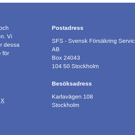
 och
Postadress
n. Vi
SFS - Svensk Försäkring Servi
ör dessa
AB
 för
Box 24043
104 50 Stockholm
Besöksadress
Karlavägen 108
X
Stockholm