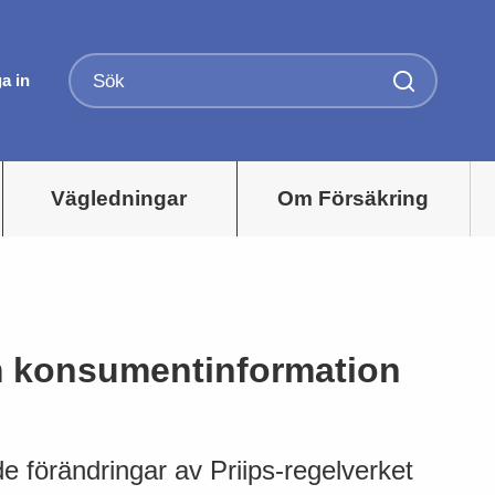
a in
Vägledningar
Om Försäkring
m konsumentinformation
 de förändringar av Priips-regelverket