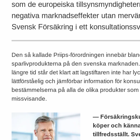
som de europeiska tillsynsmyndighetern
negativa marknadseffekter utan mervär
Svensk Försäkring i ett konsultationssv
Den så kallade Priips-förordningen innebär blan
sparlivprodukterna på den svenska marknaden. T
längre tid står det klart att lagstiftaren inte ha
lättförståelig och jämförbar information för konsu
bestämmelserna på alla de olika produkter som o
missvisande.
— Försäkringsku
köper och känna
tillfredsställt. 