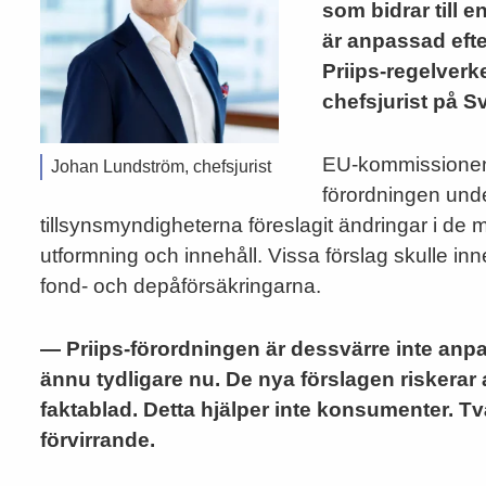
som bidrar till 
är anpassad eft
Priips-regelverk
chefsjurist på S
EU-kommissionen
Johan Lundström, chefsjurist
förordningen und
tillsynsmyndigheterna föreslagit ändringar i d
utformning och innehåll. Vissa förslag skulle i
fond- och depåförsäkringarna.
— Priips-förordningen är dessvärre inte anpa
ännu tydligare nu. De nya förslagen riskerar 
faktablad. Detta hjälper inte konsumenter. Tv
förvirrande.