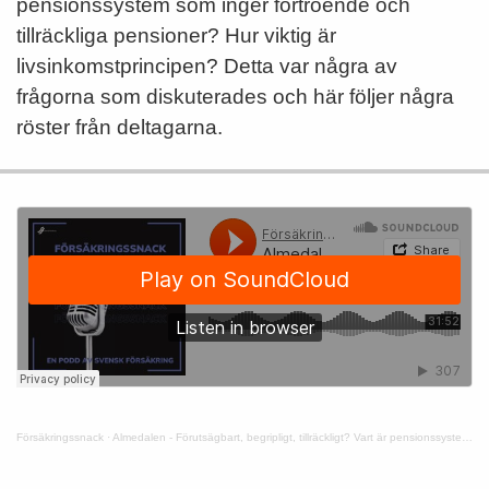
pensionssystem som inger förtroende och
tillräckliga pensioner? Hur viktig är
livsinkomstprincipen? Detta var några av
frågorna som diskuterades och här följer några
röster från deltagarna.
Försäkringssnack
·
Almedalen - Förutsägbart, begripligt, tillräckligt? Vart är pensionssystemet på väg?