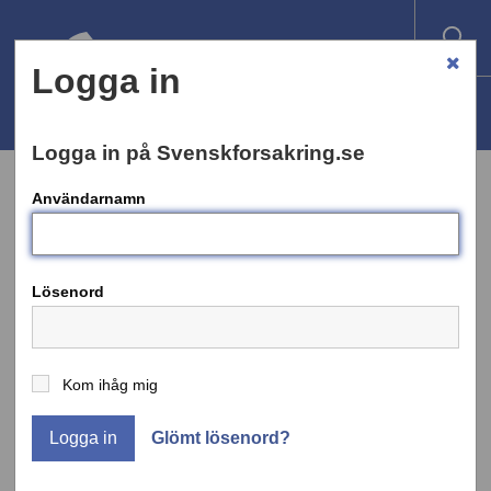
Logga in
Logga in på Svenskforsakring.se
Användarnamn
REMISSVAR
Lösenord
Nej till förslag om nya avgifter för
försäkringsföretagen
Kom ihåg mig
Försäkringsbranschen är kritiska till
Logga in
Glömt lösenord?
Finansdepartementets förslag om att
försäkringsföretag ska betala årliga avgifter till