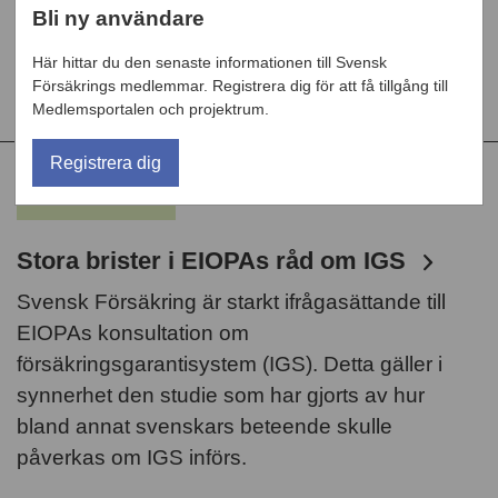
Bli ny användare
det svenska finansieringsarrangemanget.
Svensk Försäkring lyfter i sitt remissvar även
Här hittar du den senaste informationen till Svensk
fram ett antal oklarheter.
Försäkrings medlemmar. Registrera dig för att få tillgång till
Medlemsportalen och projektrum.
Registrera dig
NYHET
Stora brister i EIOPAs råd om IGS
Svensk Försäkring är starkt ifrågasättande till
EIOPAs konsultation om
försäkringsgarantisystem (IGS). Detta gäller i
synnerhet den studie som har gjorts av hur
bland annat svenskars beteende skulle
påverkas om IGS införs.