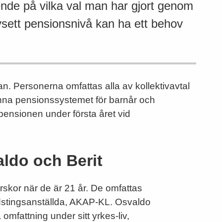
oende på vilka val man har gjort genom
oavsett pensionsnivå kan ha ett behov
an. Personerna omfattas alla av kollektivavtal
lmänna pensionssystemet för barnår och
epensionen under första året vid
ldo och Berit
skor när de är 21 år. De omfattas
dstingsanställda, AKAP-KL. Osvaldo
ka omfattning under sitt yrkes-liv,