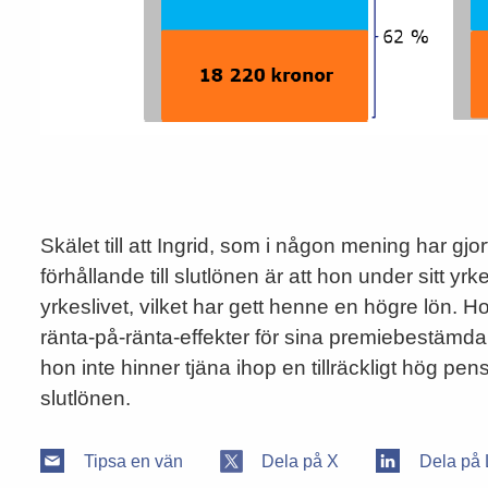
Skälet till att Ingrid, som i någon mening har gjort
förhållande till slutlönen är att hon under sitt yr
yrkeslivet, vilket har gett henne en högre lön. Ho
ränta-på-ränta-effekter för sina premiebestämda
hon inte hinner tjäna ihop en tillräckligt hög pen
slutlönen.
Tipsa en vän
Dela på X
Dela på 