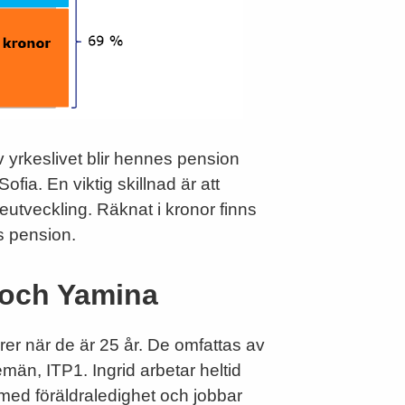
av yrkeslivet blir hennes pension
fia. En viktig skillnad är att
öneutveckling. Räknat i kronor finns
as pension.
d och Yamina
rer när de är 25 år. De omfattas av
män, ITP1. Ingrid arbetar heltid
r med föräldraledighet och jobbar