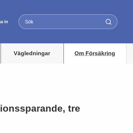
a in
Vägledningar
Om Försäkring
sionssparande, tre