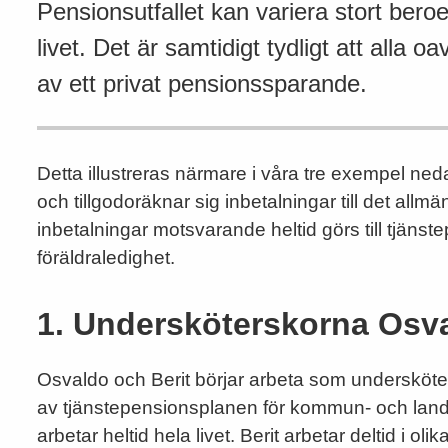
Pensionsutfallet kan variera stort ber
livet. Det är samtidigt tydligt att alla 
av ett privat pensionssparande.
Detta illustreras närmare i våra tre exempel ned
och tillgodoräknar sig inbetalningar till det al
inbetalningar motsvarande heltid görs till tjänst
föräldraledighet.
1. Undersköterskorna Osva
Osvaldo och Berit börjar arbeta som undersköter
av tjänstepensionsplanen för kommun- och lan
arbetar heltid hela livet. Berit arbetar deltid i oli