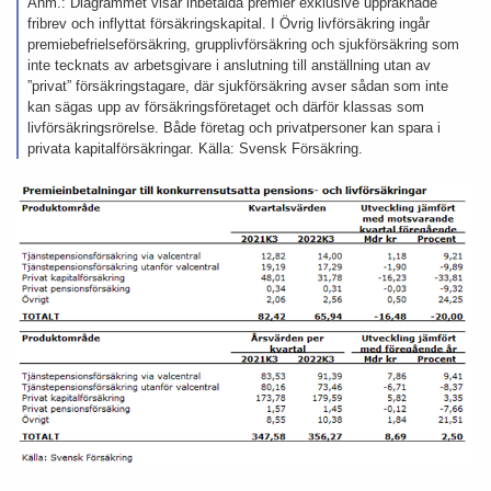
Anm.: Diagrammet visar inbetalda premier exklusive uppräknade
fribrev och inflyttat försäkringskapital. I Övrig livförsäkring ingår
premiebefrielseförsäkring, grupplivförsäkring och sjukförsäkring som
inte tecknats av arbetsgivare i anslutning till anställning utan av
”privat” försäkringstagare, där sjukförsäkring avser sådan som inte
kan sägas upp av försäkringsföretaget och därför klassas som
livförsäkringsrörelse. Både företag och privatpersoner kan spara i
privata kapitalförsäkringar. Källa: Svensk Försäkring.