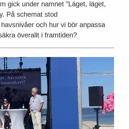
om gick under namnet ”Läget, läget,
by. På schemat stod
e havsnivåer och hur vi bör anpassa
äkra överallt i framtiden?