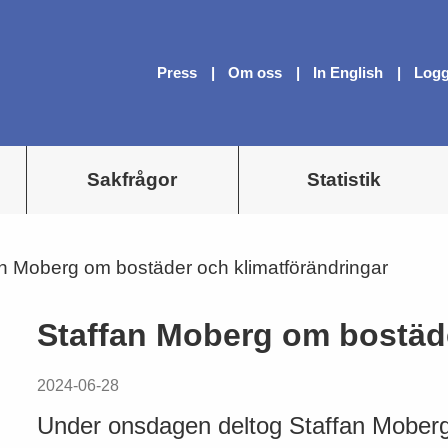
Press
Om oss
In English
Logg
Sakfrågor
Statistik
an Moberg om bostäder och klimatförändringar
Staffan Moberg om bostäde
2024-06-28
Under onsdagen deltog Staffan Moberg