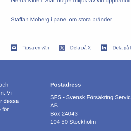
Gerda Kinell: Ställ högre miljökrav vid upphandl
Staffan Moberg i panel om stora bränder
Tipsa en vän
Dela på X
Dela på 
 och
Postadress
n. Vi
SFS - Svensk Försäkring Servi
ör dessa
AB
 för
Box 24043
104 50 Stockholm