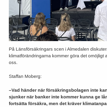
På Länsförsäkringars scen i Almedalen diskut
klimatförändringarna kommer göra det omöjligt at
oss.
Staffan Moberg:
–Vad händer när försäkringsbolagen inte kan
sjunker när banker inte kommer kunna ge lån.
fortsätta försäkra, men det kräver klimatanp