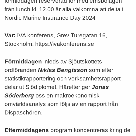
förmiddagen reserverad för medlemsbolagen
från lunch kl. 12.00 är alla välkomna att delta i
Nordic Marine Insurance Day 2024
Var:
IVA konferens, Grev Turegatan 16,
Stockholm. https://ivakonferens.se
Förmiddagen
inleds av Sjöutskottets
ordföranden
Niklas Bengtsson
som efter
statistikrapportering och verksamhetsrapport
delar ut Sjödiplomet. Härefter ger
Jonas
Söderberg
oss en makroekonomisk
omvärldsanalys som följs av en rapport från
Dispaschören.
Eftermiddagens
program koncentreras kring de