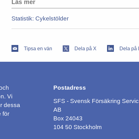
Läs mer
Statistik: Cykelstölder
Tipsa en vän
Dela på X
Dela på 
 och
Postadress
n. Vi
SFS - Svensk Försäkring Servi
ör dessa
AB
 för
Box 24043
104 50 Stockholm