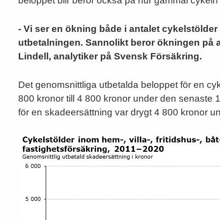
beloppet blir beror också på hur gammal cykeln 
- Vi ser en ökning både i antalet cykelstölder
utbetalningen. Sannolikt beror ökningen på at
Lindell, analytiker på Svensk Försäkring.
Det genomsnittliga utbetalda beloppet för en cyk
800 kronor till 4 800 kronor under den senaste 
för en skadeersättning var drygt 4 800 kronor u