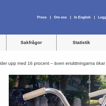
Press
Om oss
In English
Logg
Sakfrågor
Statistik
lder upp med 16 procent – även ersättningarna ökar