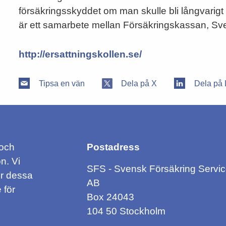
försäkringsskyddet om man skulle bli långvarigt 
är ett samarbete mellan Försäkringskassan, Sv
http://ersattningskollen.se/
Tipsa en vän
Dela på X
Dela på 
 och
Postadress
n. Vi
SFS - Svensk Försäkring Servi
ör dessa
AB
 för
Box 24043
104 50 Stockholm