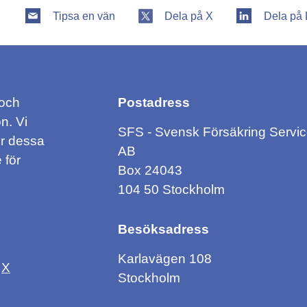
Tipsa en vän
Dela på X
Dela på 
 och
Postadress
n. Vi
SFS - Svensk Försäkring Servi
ör dessa
AB
 för
Box 24043
104 50 Stockholm
Besöksadress
Karlavägen 108
X
Stockholm