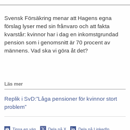
Svensk Försäkring menar att Hagens egna
förslag lyser med sin frånvaro och att fakta
kvarstår: kvinnor har i dag en inkomstgrundad
pension som i genomsnitt är 70 procent av
männens. Vad ska vi göra åt det?
Läs mer
Replik i SvD:”Låga pensioner för kvinnor stort
problem”
Tipsa en vän
Dela på X
Dela på LinkedIn