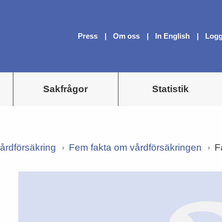
Press
Om oss
In English
Logg
Sakfrågor
Statistik
årdförsäkring
Fem fakta om vårdförsäkringen
F