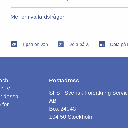
Mer om välfärdsfrågor
Tipsa en vän
Dela på X
Dela på 
 och
Postadress
n. Vi
SFS - Svensk Försäkring Servi
ör dessa
AB
 för
Box 24043
104 50 Stockholm