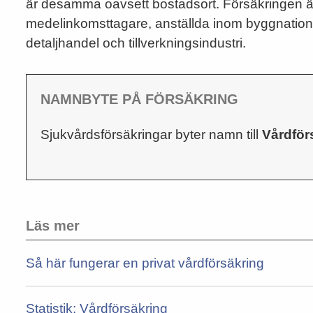
är desamma oavsett bostadsort. Försäkringen är
medelinkomsttagare, anställda inom byggnation o
detaljhandel och tillverkningsindustri.
NAMNBYTE PÅ FÖRSÄKRING
Sjukvårdsförsäkringar byter namn till
Vårdför
Läs mer
Så här fungerar en privat vårdförsäkring
Statistik: Vårdförsäkring