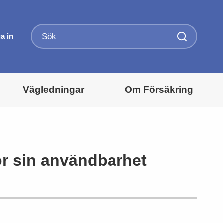
a in
Vägledningar
Om Försäkring
ör sin användbarhet