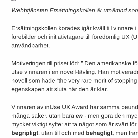
Webbtjänsten Ersättningskollen är utnämnd som
Ersättningskollen korades igår kväll till vinnare i
förebilder och initiativtagare till föredömlig UX 
användbarhet.
Motiveringen till priset löd: ” Den amerikanske 
utse vinnaren i en novell-tävling. Han motiverade
novell som hade “the very rare merit of stopping 
egenskapen att sluta när den är klar.
Vinnaren av inUse UX Award har samma beundra
många saker, utan bara
en
- men göra den myck
mycket viktigt syfte: att ta något som är svårt 
begripligt
, utan till och med
behagligt
, men fram