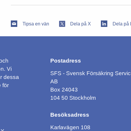
Tipsa en vän
Dela på X
Dela på 
 och
Postadress
n. Vi
SFS - Svensk Försäkring Servi
ör dessa
AB
 för
Box 24043
104 50 Stockholm
Besöksadress
Karlavägen 108