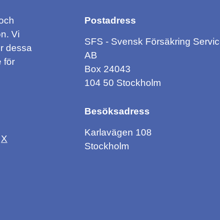
 och
Postadress
n. Vi
SFS - Svensk Försäkring Servi
ör dessa
AB
 för
Box 24043
104 50 Stockholm
Besöksadress
Karlavägen 108
X
Stockholm