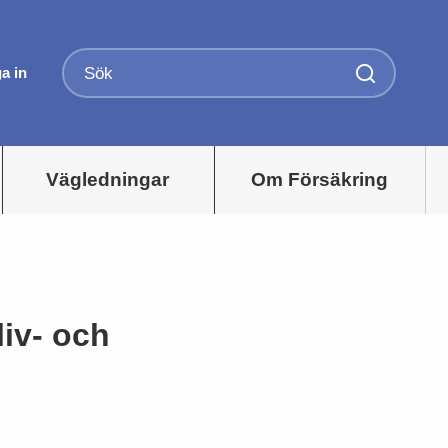
a in
Vägledningar
Om Försäkring
liv- och