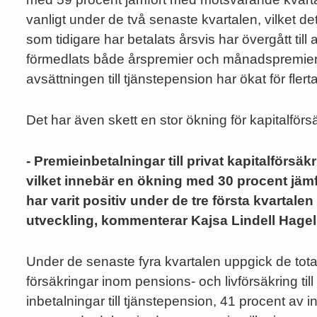
vanligt under de två senaste kvartalen, vilket de
som tidigare har betalats årsvis har övergått till
förmedlats både årspremier och månadspremier u
avsättningen till tjänstepension har ökat för fle
Det har även skett en stor ökning för kapitalförs
- Premieinbetalningar till privat kapitalförsä
vilket innebär en ökning med 30 procent jämf
har varit positiv under de tre första kvartalen
utveckling, kommenterar Kajsa Lindell Hagel
Under de senaste fyra kvartalen uppgick de tota
försäkringar inom pensions- och livförsäkring til
inbetalningar till tjänstepension, 41 procent av in