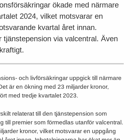
nsionsförsäkringar ökade med närmare
artalet 2024, vilket motsvarar en
tsvarande kvartal året innan.
 tjänstepension via valcentral. Även
kraftigt.
sions- och livförsäkringar uppgick till närmare
 Det är en ökning med 23 miljarder kronor,
ört med tredje kvartalet 2023.
kilt relaterat till den tjänstepension som
g till premier som förmedlas utanför valcentral.
ljarder kronor, vilket motsvarar en uppgång
 året innan. Inbetalningarna har ökat mer än