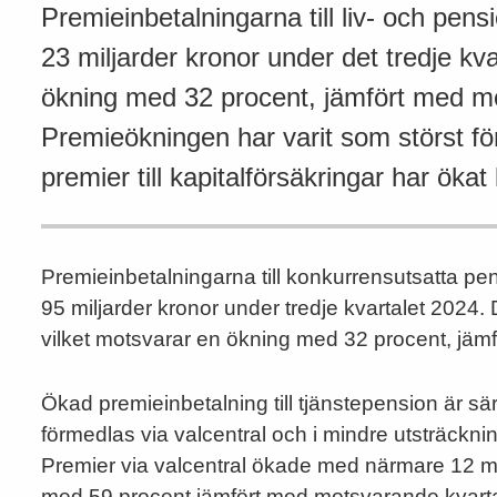
Premieinbetalningarna till liv- och pe
23 miljarder kronor under det tredje kv
ökning med 32 procent, jämfört med mo
Premieökningen har varit som störst för
premier till kapitalförsäkringar har ökat 
Premieinbetalningarna till konkurrensutsatta pen
95 miljarder kronor under tredje kvartalet 2024.
vilket motsvarar en ökning med 32 procent, jämf
Ökad premieinbetalning till tjänstepension är särs
förmedlas via valcentral och i mindre utsträcknin
Premier via valcentral ökade med närmare 12 mi
med 59 procent jämfört med motsvarande kvartal