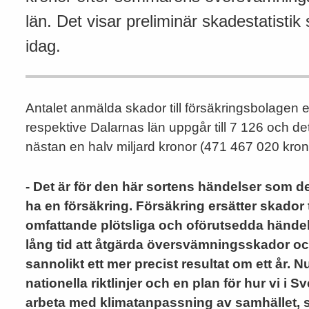
län. Det visar preliminär skadestatist
idag.
Antalet anmälda skador till försäkringsbolagen
respektive Dalarnas län uppgår till 7 126 och de
nästan en halv miljard kronor (471 467 020 kron
- Det är för den här sortens händelser som det
ha en försäkring. Försäkring ersätter skador ti
omfattande plötsliga och oförutsedda händels
lång tid att åtgärda översvämningsskador och
sannolikt ett mer precist resultat om ett år. 
nationella riktlinjer och en plan för hur vi i S
arbeta med klimatanpassning av samhället, s