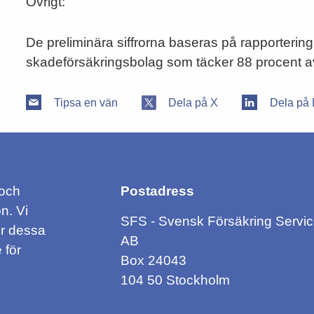
Övrigt:
De preliminära siffrorna baseras på rapportering
skadeförsäkringsbolag som täcker 88 procent 
Tipsa en vän
Dela på X
Dela på 
 och
Postadress
n. Vi
SFS - Svensk Försäkring Servi
ör dessa
AB
 för
Box 24043
104 50 Stockholm