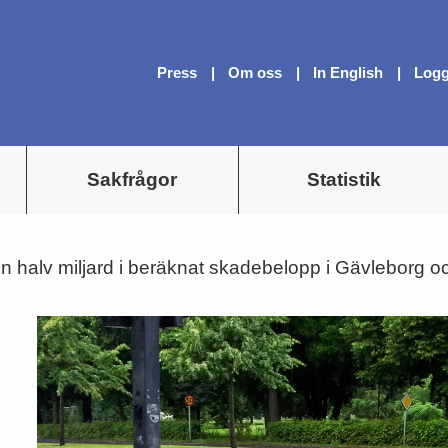
Press
Om oss
In English
Logg
Sakfrågor
Statistik
n halv miljard i beräknat skadebelopp i Gävleborg o