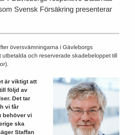
ik som Svensk Försäkring presenterar
 efter översvämningarna i Gävleborgs
t utbetalda och reserverade skadebeloppet till
or).
 är viktigt att
ll följd av
er. Det tar
 vi får
Nu behöver vi
verige ska
äger Staffan