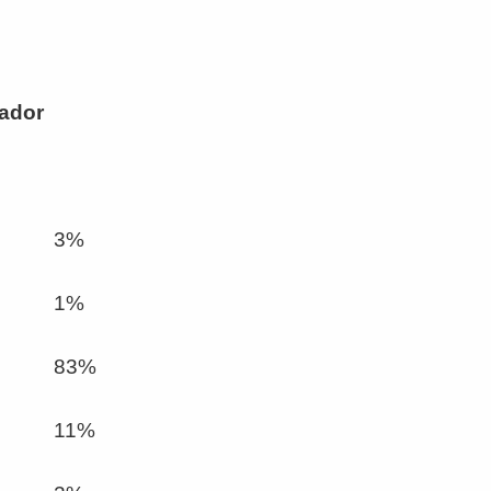
kador
3%
1%
83%
11%