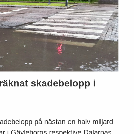
eräknat skadebelopp i
adebelopp på nästan en halv miljard
r i Gävleborgs respektive Dalarnas