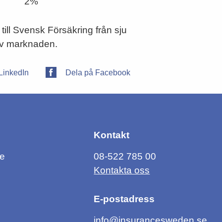
2%
 till Svensk Försäkring från sju
av marknaden.
LinkedIn
Dela på Facebook
Kontakt
ce
08-522 785 00
Kontakta oss
E-postadress
info@insurancesweden.se