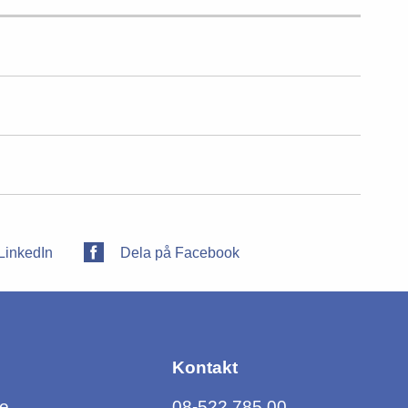
LinkedIn
Dela på Facebook
Kontakt
ce
08-522 785 00