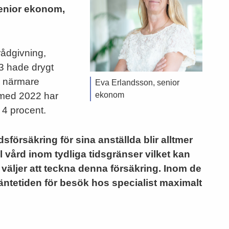
senior ekonom,
rådgivning,
23 hade drygt
v närmare
Eva Erlandsson, senior
 med 2022 har
ekonom
 4 procent.
dsförsäkring för sina anställda blir alltmer
ll vård inom tydliga tidsgränser vilket kan
e väljer att teckna denna försäkring. Inom de
äntetiden för besök hos specialist maximalt