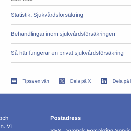
Statistik: Sjukvårdsförsäkring
Behandlingar inom sjukvårdsförsäkringen
Så här fungerar en privat sjukvårdsförsäkring
Tipsa en vän
Dela på X
Dela på 
 och
Postadress
n. Vi
SFS - Svensk Försäkring Servi