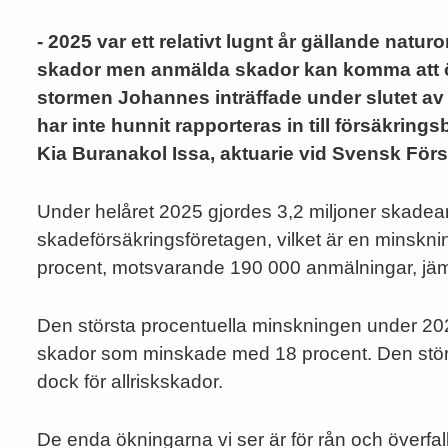
- 2025 var ett relativt lugnt år gällande natu
skador men anmälda skador kan komma att 
stormen Johannes inträffade under slutet av 
har inte hunnit rapporteras in till försäkring
Kia Buranakol Issa, aktuarie vid Svensk Förs
Under helåret 2025 gjordes 3,2 miljoner skadean
skadeförsäkringsföretagen, vilket är en minskn
procent, motsvarande 190 000 anmälningar, jä
Den största procentuella minskningen under 20
skador som minskade med 18 procent. Den stör
dock för allriskskador.
De enda ökningarna vi ser är för rån och överf