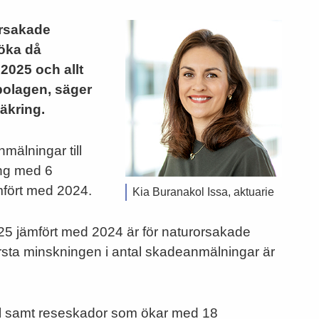
rorsakade
öka då
2025 och allt
sbolagen, säger
äkring.
mälningar till
ing med 6
mfört med 2024.
Kia Buranakol Issa, aktuarie
25 jämfört med 2024 är för naturorsakade
sta minskningen i antal skadeanmälningar är
all samt reseskador som ökar med 18