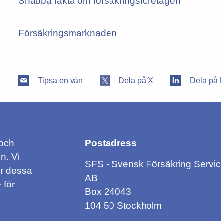
Snabba fakta om försäkringsföretagen
Försäkringsmarknaden
Tipsa en vän
Dela på X
Dela på 
 och
Postadress
n. Vi
SFS - Svensk Försäkring Servi
ör dessa
AB
 för
Box 24043
104 50 Stockholm