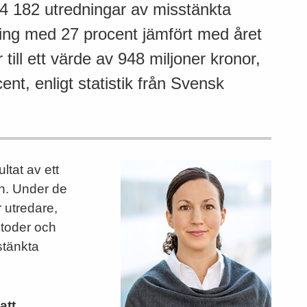
4 182 utredningar av misstänkta
kning med 27 procent jämfört med året
till ett värde av 948 miljoner kronor,
nt, enligt statistik från Svensk
ltat av ett
en. Under de
r utredare,
etoder och
stänkta
att