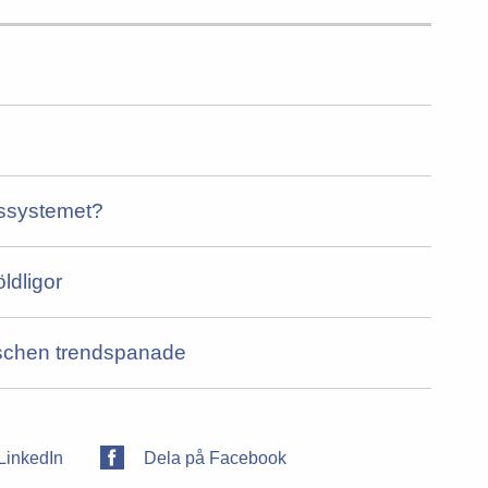
ngssystemet?
öldligor
anschen trendspanade
LinkedIn
Dela på Facebook