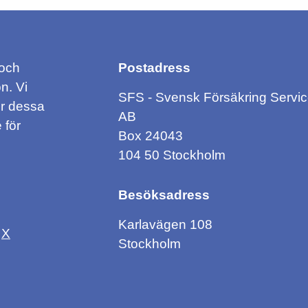
 och
Postadress
n. Vi
SFS - Svensk Försäkring Servi
ör dessa
AB
 för
Box 24043
104 50 Stockholm
Besöksadress
Karlavägen 108
X
Stockholm