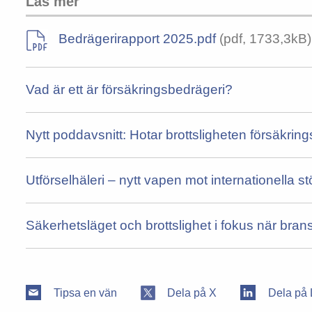
Läs mer
Bedrägerirapport 2025.pdf
(pdf, 1733,3kB)
Vad är ett är försäkringsbedrägeri?
Nytt poddavsnitt: Hotar brottsligheten försäkri
Utförselhäleri – nytt vapen mot internationella st
Säkerhetsläget och brottslighet i fokus när br
Tipsa en vän
Dela på X
Dela på 