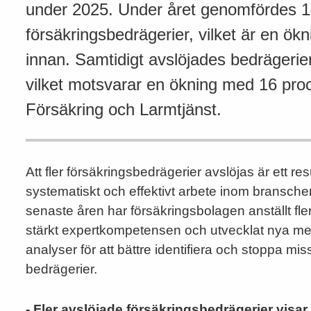
under 2025. Under året genomfördes 1
försäkringsbedrägerier, vilket är en ö
innan. Samtidigt avslöjades bedrägerier 
vilket motsvarar en ökning med 16 proce
Försäkring och Larmtjänst.
Att fler försäkringsbedrägerier avslöjas är ett resu
systematiskt och effektivt arbete inom bransch
senaste åren har försäkringsbolagen anställt fle
stärkt expertkompetensen och utvecklat nya m
analyser för att bättre identifiera och stoppa mis
bedrägerier.
- Fler avslöjade försäkringsbedrägerier visar 