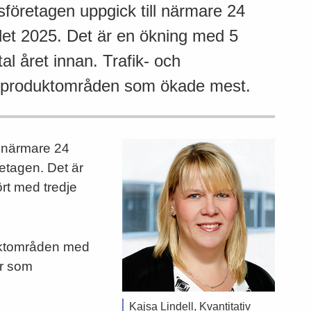
sföretagen uppgick till närmare 24
alet 2025. Det är en ökning med 5
l året innan. Trafik- och
de produktområden som ökade mest.
n närmare 24
retagen. Det är
rt med tredje
uktområden med
ar som
Kajsa Lindell, Kvantitativ