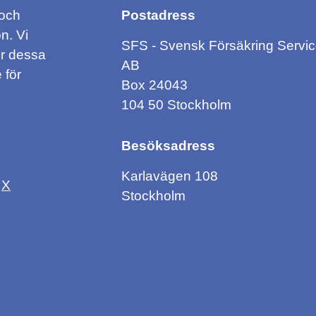
 och
Postadress
n. Vi
SFS - Svensk Försäkring Servi
ör dessa
AB
 för
Box 24043
104 50 Stockholm
Besöksadress
Karlavägen 108
X
Stockholm