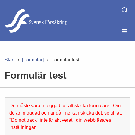
Start
[Formulär]
Formulär test
Formulär test
Du måste vara inloggad för att skicka formuläret. Om
du är inloggad och ändå inte kan skicka det, se till att
"Do not track" inte är aktiverat i din webbläsares
inställningar.