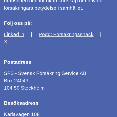
branschen och för ökad kunskap om privata
försäkringars betydelse i samhället.
Följ oss på:
Linked in
Podd: Försäkringssnack
X
Postadress
SFS - Svensk Försäkring Service AB
Box 24043
104 50 Stockholm
Besöksadress
Karlavägen 108