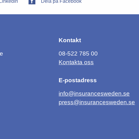
LinkedIn
Dela på Facebook
Kontakt
ce
08-522 785 00
Kontakta oss
E-postadress
info@insurancesweden.se
press@insurancesweden.se