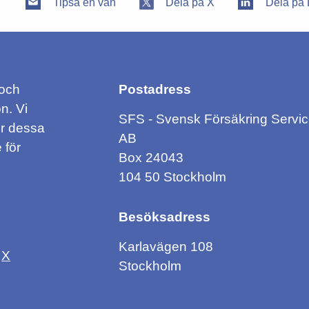
Tipsa en vän
Dela på X
Dela på 
 och
Postadress
n. Vi
SFS - Svensk Försäkring Servi
ör dessa
AB
 för
Box 24043
104 50 Stockholm
Besöksadress
Karlavägen 108
X
Stockholm