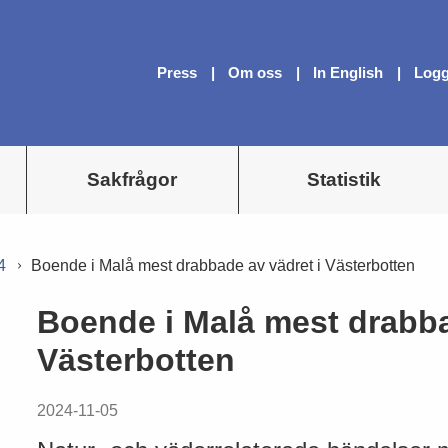
Press
Om oss
In English
Logg
Sakfrågor
Statistik
4
Boende i Malå mest drabbade av vädret i Västerbotten
Boende i Malå mest drabba
Västerbotten
2024-11-05