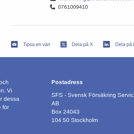
0761009410
Tipsa en vän
Dela på X
Dela på 
 och
Postadress
n. Vi
SFS - Svensk Försäkring Servi
ör dessa
AB
 för
Box 24043
104 50 Stockholm