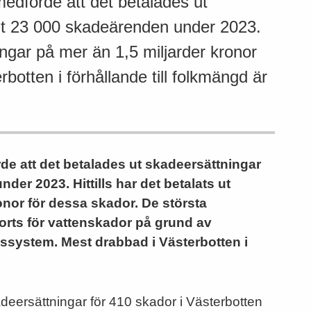
edförde att det betalades ut
gt 23 000 skadeärenden under 2023.
ningar på mer än 1,5 miljarder kronor
botten i förhållande till folkmängd är
de att det betalades ut skadeersättningar
er 2023. Hittills har det betalats ut
onor för dessa skador. De största
orts för vattenskador på grund av
ppssystem. Mest drabbad i Västerbotten i
deersättningar för 410 skador i Västerbotten