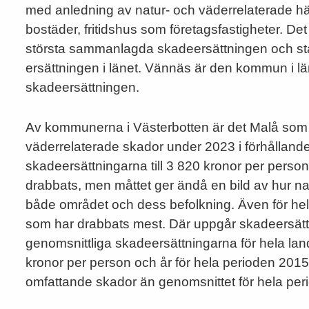
med anledning av natur- och väderrelaterade hä
bostäder, fritidshus som företagsfastigheter. Det
största sammanlagda skadeersättningen och står
ersättningen i länet. Vännäs är den kommun i l
skadeersättningen.
Av kommunerna i Västerbotten är det Malå som 
väderrelaterade skador under 2023 i förhållande
skadeersättningarna till 3 820 kronor per perso
drabbats, men måttet ger ändå en bild av hur n
både området och dess befolkning. Även för 
som har drabbats mest. Där uppgår skadeersättn
genomsnittliga skadeersättningarna för hela lan
kronor per person och år för hela perioden 2015
omfattande skador än genomsnittet för hela per