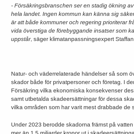
- Försäkringsbranschen ser en stadig ökning a
hela landet. Ingen kommun kan känna sig säker,
är att både kommuner och regering prioriterar 
vida överstiga de förebyggande insatser som kan
uppstår
, säger klimatanpassningsexpert Staffa
Natur- och väderrelaterade händelser så som ö
skador både för privatpersoner och företag. I d
Försäkring vilka ekonomiska konsekvenser dessa
samt utbetalda skadeersättningar för dessa skador
vilka områden som har varit mest drabbade de 
Under 2023 berodde skadorna främst på vatte
mer än 1,5 miljarder kronor ut i skadeersättnin