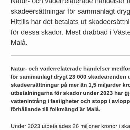
Natur- och väderrelaterade händelser m
skadeersättningar för sammanlagt dry
Hittills har det betalats ut skadeersätt
för dessa skador. Mest drabbad i Väster
Malå.
Natur- och väderrelaterade händelser medför
för sammanlagt drygt 23 000 skadeärenden und
skadeersättningar på mer än 1,5 miljarder kr
utbetalningarna för skador under 2023 har gj
vattenintrång i fastigheter och stopp i avlo
förhållande till folkmängd är Malå.
Under 2023 utbetalades 26 miljoner kronor i ska