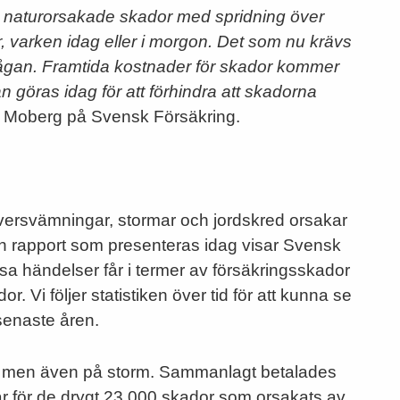
v naturorsakade skador med spridning över
 varken idag eller i morgon. Det som nu krävs
frågan. Framtida kostnader för skador kommer
 göras idag för att förhindra att skadorna
n Moberg på Svensk Försäkring.
versvämningar, stormar och jordskred orsakar
en rapport som presenteras idag visar Svensk
 händelser får i termer av försäkringsskador
. Vi följer statistiken över tid för att kunna se
senaste åren.
n men även på storm. Sammanlagt betalades
gar för de drygt 23 000 skador som orsakats av